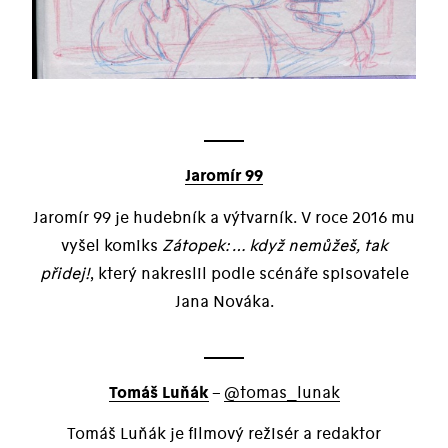
Jaromír 99
Jaromír 99 je hudebník a výtvarník. V roce 2016 mu
vyšel komiks
Zátopek: … když nemůžeš, tak
přidej!
, který nakreslil podle scénáře spisovatele
Jana Nováka.
Tomáš Luňák
–
@tomas_lunak
Tomáš Luňák je filmový režisér a redaktor