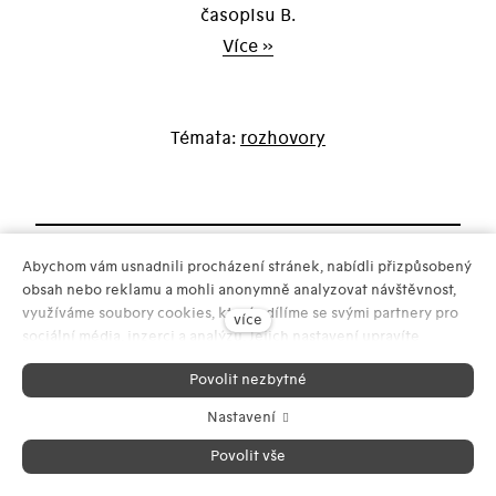
časopisu B.
Více »
rozhovory
Abychom vám usnadnili procházení stránek, nabídli přizpůsobený
Newsletter
obsah nebo reklamu a mohli anonymně analyzovat návštěvnost,
využíváme soubory cookies, které sdílíme se svými partnery pro
více
sociální média, inzerci a analýzu. Jejich nastavení upravíte
odkazem "Nastavení cookies" a kdykoliv jej můžete změnit v
Povolit nezbytné
patičce webu. Podrobnější informace najdete v našich Zásadách
ochrany osobních údajů a používání souborů cookies. Souhlasíte s
Nastavení
Sledujte nás
používáním cookies?
Povolit vše