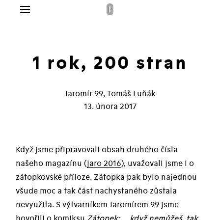
Menu
g
lo
1 rok, 200 stran
dplatné
Jaromír 99, Tomáš Luňák
ás
13. února 2017
takt
pit
Když jsme připravovali obsah druhého čísla
našeho magazínu (
jaro 2016
), uvažovali jsme i o
zátopkovské příloze. Zátopka pak bylo najednou
všude moc a tak část nachystaného zůstala
nevyužita. S výtvarníkem Jaromírem 99 jsme
hovořili o komiksu
Zátopek: … když nemůžeš, tak