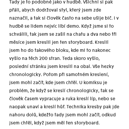
Tady je to podobné jako v hudbě. Všichni si pak
přáli, abych dodržoval styl, který jsem zde
naznačil, a tak si člověk často na sebe ušije bič. I v
hudbě se lidem nejvíc líbí demo. Když jsme si to
schválili, tak jsem se zašil na chatu a dva nebo tři
měsíce jsem kreslil jen ten storyboard. Kreslil
jsem ho do takového bloku, kde mi to nakonec
vyšlo na těch 200 stran. Teda skoro vyšlo,
poslední stránku jsem kreslil na obal. Vše hezky
chronologicky. Potom při samotném kreslení,
jsem mohl začít, kde jsem chtěl. U komiksu je
problém, že když se kreslí chronologicky, tak se
člověk časem vypracuje a ruka kreslí líp, nebo se
naopak unaví a kreslí hůř. Technika kresby pak jde
nahoru dolů, kdežto tady jsem mohl začít, odkud
jsem chtěl, když jsem měl ten storyboard.