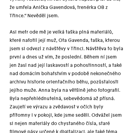
že umřela Anička Gavendová, trenérka OB z
Třince.“ Nevěděl jsem.
Asi metr ode mě je velká taška plná materiálů,
které nafotil její muž, Ota Gavenda, taška, kterou
jsem si odvezl z návštěvy v Třinci. Návštěva to byla
první a dnes už vím, že poslední. Během ní jsem
jen žasl nad její laskavostí a pohostinností, a také
nad domácím bohatstvím v podobě nekonečného
archivu historie orientačního běhu, pozůstalosti
jejího muže. Anna byla na většině jeho fotografií.
Byla nepřehlédnutelná, sebevědomá až přísná.
Zaujetí ve výrazu a zvědavost v očích byly
přítomny i v pokoji, kde jsme seděli. Odvážel jsem
si nejen materiály do chystaného čísla, staré
filmové pásy určené k digitalizaci, ale také téma