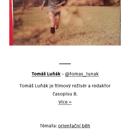
Tomáš Luňák
–
@tomas_lunak
Tomáš Luňák je filmový režisér a redaktor
časopisu B.
Více »
orientační běh