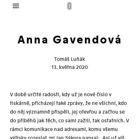
Menu
g
lo
Anna Gavendová
dplatné
Tomáš Luňák
ás
13. května 2020
takt
pit
V době určité radosti, kdy už je nové číslo v
tiskárně, přicházejí také zprávy, že ne všichni, kdo
do něj významně přispěli, jej otevřou a začtou se
do příběhů jak těch, co sami zažili, tak ostatních. V
rámci komunikace nad adresami, komu všemu
výtisky rozeslat, mi Jan Sýkora napsal: „Asi už víš,