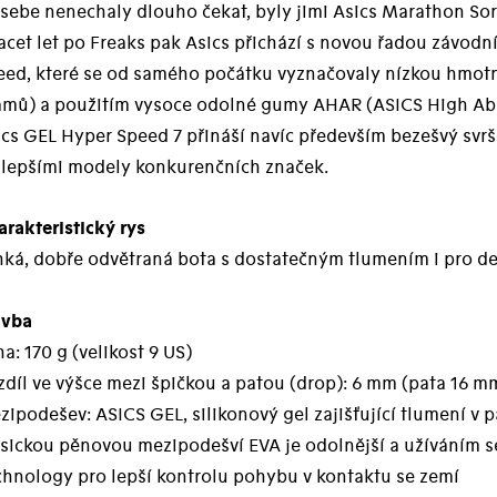
sebe nenechaly dlouho čekat, byly jimi Asics Marathon Sort
cet let po Freaks pak Asics přichází s novou řadou závodní
eed, které se od samého počátku vyznačovaly nízkou hmotn
amů) a použitím vysoce odolné gumy AHAR (ASICS High Abr
cs GEL Hyper Speed 7 přináší navíc především bezešvý svrše
jlepšími modely konkurenčních značek.
rakteristický rys
hká, dobře odvětraná bota s dostatečným tlumením i pro de
avba
a: 170 g (velikost 9 US)
díl ve výšce mezi špičkou a patou (drop): 6 mm (pata 16 m
ipodešev: ASICS GEL, silikonový gel zajišťující tlumení v p
asickou pěnovou mezipodešví EVA je odolnější a užíváním 
chnology pro lepší kontrolu pohybu v kontaktu se zemí