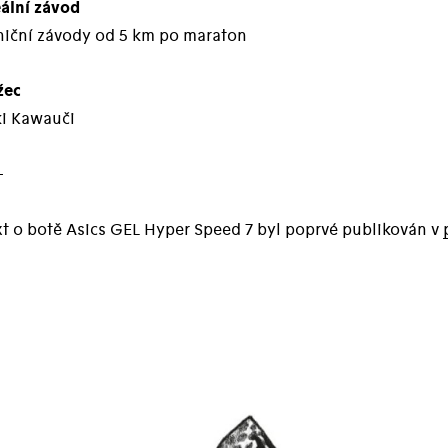
eální závod
lniční závody od 5 km po maraton
žec
ki Kawauči
–
xt o botě Asics GEL Hyper Speed 7 byl poprvé publikován v