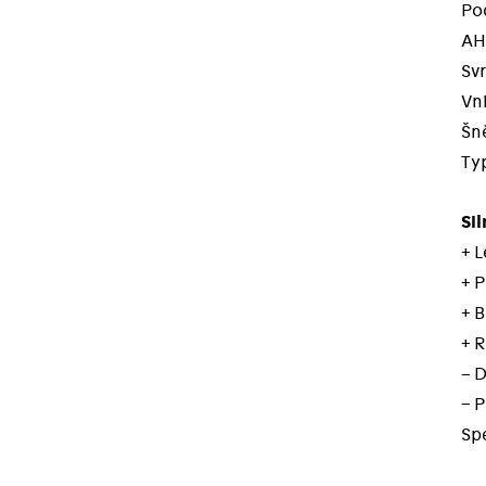
Po
AHA
Svr
Vni
Šně
Typ
Sil
+ 
+ P
+ B
+ R
– D
− 
Sp