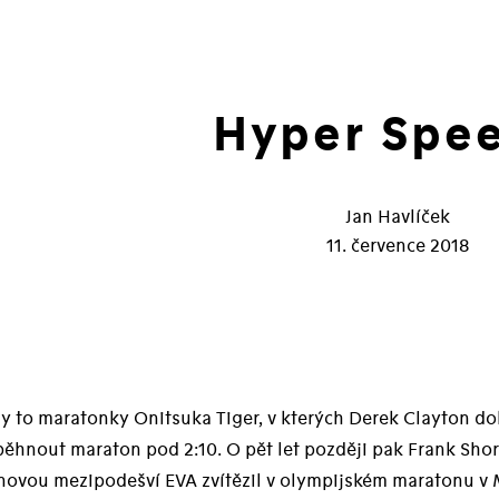
Hyper Spee
Jan Havlíček
11. července 2018
y to maratonky Onitsuka Tiger, v kterých Derek Clayton do
běhnout maraton pod 2:10. O pět let později pak Frank Sho
novou mezipodešví EVA zvítězil v olympijském maratonu v M