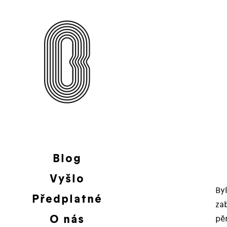
Blog
Vyšlo
Byl
Předplatné
za
O nás
pě