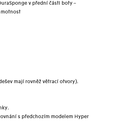
uraSponge v přední části boty –
 hmotnost
ešev mají rovněž větrací otvory).
nky.
e srovnání s předchozím modelem Hyper