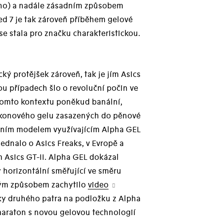
ano) a nadále zásadním způsobem
ed 7 je tak zároveň příběhem gelové
 se stala pro značku charakteristickou.
ý protějšek zároveň, tak je jím Asics
ou případech šlo o revoluční počin ve
tomto kontextu poněkud banální,
ilikonového gelu zasazených do pěnové
prvním modelem využívajícím Alpha GEL
ednalo o Asics Freaks, v Evropě a
 Asics GT-II. Alpha GEL dokázal
 horizontální směřující ve směru
ným způsobem zachytilo
video
ky druhého patra na podložku z Alpha
maraton s novou gelovou technologií