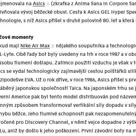
ejmenovala na
Asics
(zkratka z Anima Sana In Corpore S
ivňovala vývoj běžecké obuvi. Cesta k Asics GEL Hyper Spe
hnologie, s níž Asics přišel v druhé polovině 80. let a která
íčové momenty
kud mají
Nike Air Max
nějakého souputníka a technologick
-Lyte. Obě řady bot byly uvedeny na trh v roce 1987 a v ob
ůsobu tlumení došlapu. Zatímco použití vzduchu je však v 
ics se vydal technologicky zajímavější cestou polštářků s
ipodešve EVA. Už o rok dříve, v roce 1986, Asics přišel s 
áběný japonskou společností Taica. Na japonském trhu se j
verní Americe pak byl tento model distribuován pod názvem
nným způsobem transformovat vertikální síly dopadu v síly
hybu běžce. Jeho tlumivé schopnosti pak nezapomenutel
točené pro Discovery Channel, v němž vejce dopadne z výš
Lu, aniž by došlo k jeho poškození. První závodní boty na 