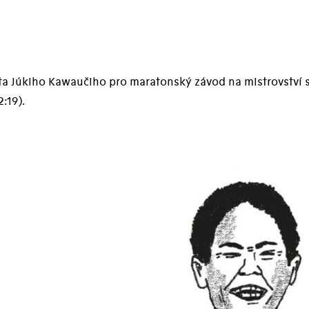
ta Júkiho Kawaučiho pro maratonský závod na mistrovství sv
2:19).