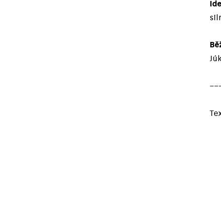
Id
si
Bě
Jú
––
Te