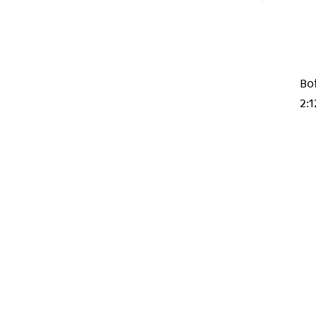
Bo
2:1