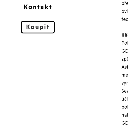
př
Kontakt
ovl
tec
Koupit
Kl
Po
GEL
zp
As
mez
vyr
Se
úči
po
na
GE