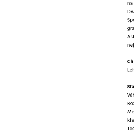
na 
Dva
Sp
gr
Asi
ne
Cha
Le
St
Váh
Roz
Mez
kl
Te