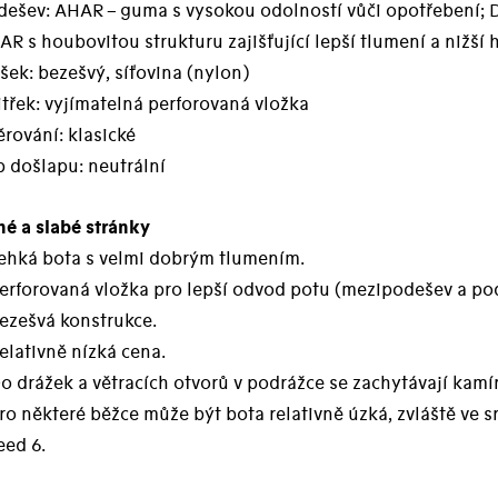
dešev: AHAR – guma s vysokou odolností vůči opotřebení; D
R s houbovitou strukturu zajišťující lepší tlumení a nižší
šek: bezešvý, síťovina (nylon)
třek: vyjímatelná perforovaná vložka
rování: klasické
 došlapu: neutrální
né a slabé stránky
Lehká bota s velmi dobrým tlumením.
erforovaná vložka pro lepší odvod potu (mezipodešev a pod
ezešvá konstrukce.
elativně nízká cena.
o drážek a větracích otvorů v podrážce se zachytávají kamí
Pro některé běžce může být bota relativně úzká, zvláště v
eed 6.