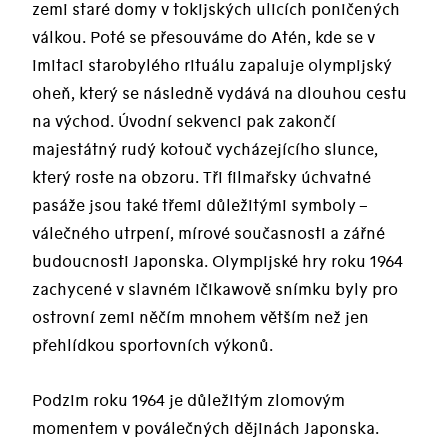
zemi staré domy v tokijských ulicích poničených
válkou. Poté se přesouváme do Atén, kde se v
imitaci starobylého rituálu zapaluje olympijský
oheň, který se následně vydává na dlouhou cestu
na východ. Úvodní sekvenci pak zakončí
majestátný rudý kotouč vycházejícího slunce,
který roste na obzoru. Tři filmařsky úchvatné
pasáže jsou také třemi důležitými symboly –
válečného utrpení, mírové současnosti a zářné
budoucnosti Japonska. Olympijské hry roku 1964
zachycené v slavném Ičikawově snímku byly pro
ostrovní zemi něčím mnohem větším než jen
přehlídkou sportovních výkonů.
Podzim roku 1964 je důležitým zlomovým
momentem v poválečných dějinách Japonska.