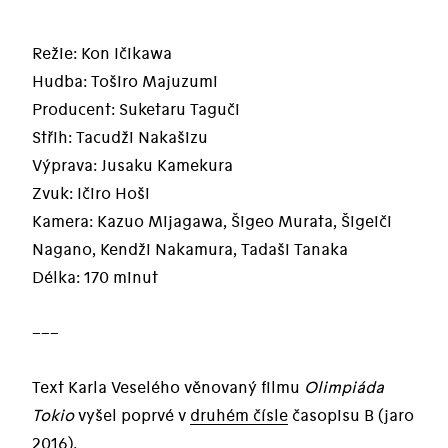
Režie: Kon Ičikawa
Hudba: Toširo Majuzumi
Producent: Suketaru Taguči
Střih: Tacudži Nakašizu
Výprava: Jusaku Kamekura
Zvuk: Ičiro Hoši
Kamera: Kazuo Mijagawa, Šigeo Murata, Šigeiči
Nagano, Kendži Nakamura, Tadaši Tanaka
Délka: 170 minut
–––
Text Karla Veselého věnovaný filmu
Olimpiáda
Tokio
vyšel poprvé v
druhém čísle
časopisu B (jaro
2016).