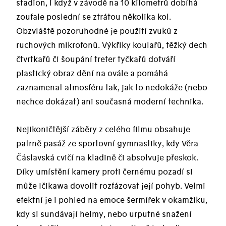
stadion, i když v závodě na 10 kilometrů dobíhá
zoufale poslední se ztrátou několika kol.
Obzvláště pozoruhodné je použití zvuků z
ruchových mikrofonů. Výkřiky koulařů, těžký dech
čtvrtkařů či šoupání treter tyčkařů dotváří
plastický obraz dění na ovále a pomáhá
zaznamenat atmosféru tak, jak to nedokáže (nebo
nechce dokázat) ani současná moderní technika.
Nejikoničtější záběry z celého filmu obsahuje
patrně pasáž ze sportovní gymnastiky, kdy Věra
Čáslavská cvičí na kladině či absolvuje přeskok.
Díky umístění kamery proti černému pozadí si
může Ičikawa dovolit rozfázovat její pohyb. Velmi
efektní je i pohled na emoce šermířek v okamžiku,
kdy si sundávají helmy, nebo urputné snažení