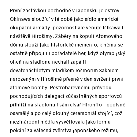
První zastávkou pochodně v Japonsku je ostrov
Okinawa sloužící v té době jako sídlo americké
okupační armády, pozornost ale věnuje Ičikawa i
návštěvě Hirošimy. Záběry na kopuli Atomového
dómu slouží jako historické memento, k němu se
ostatně připojili i pořadatelé her, když olympijský
oheň na stadionu nechali zapálit
devatenáctiletým mladíkem Jošinorim Sakaiem
narozeným v Hirošimě přesně v den svržení první
atomové bomby. Pestrobarevnému průvodu
pochodujících delegací zúčastněných sportovců
přihlíží na stadionu i sám císař Hirohito – podivně
osamělý a po celý dlouhý ceremoniál stojící, což
mezinárodní média vysvětlovala jako formu
pokání za válečná zvěrstva japonského režimu,