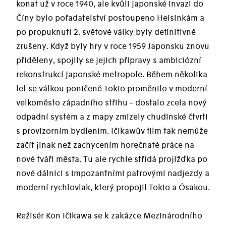
konat už v roce 1940, ale kvůli japonské invazi do
Číny bylo pořadatelství postoupeno Helsinkám a
po propuknutí 2. světové války byly definitivně
zrušeny. Když byly hry v roce 1959 Japonsku znovu
přiděleny, spojily se jejich přípravy s ambiciózní
rekonstrukcí japonské metropole. Během několika
let se válkou poničené Tokio proměnilo v moderní
velkoměsto západního střihu – dostalo zcela nový
odpadní systém a z mapy zmizely chudinské čtvrti
s provizorním bydlením. Ičikawův film tak nemůže
začít jinak než zachycením horečnaté práce na
nové tváři města. Tu ale rychle střídá projížďka po
nové dálnici s impozantními patrovými nadjezdy a
moderní rychlovlak, který propojil Tokio a Ósakou.
Režisér Kon Ičikawa se k zakázce Mezinárodního