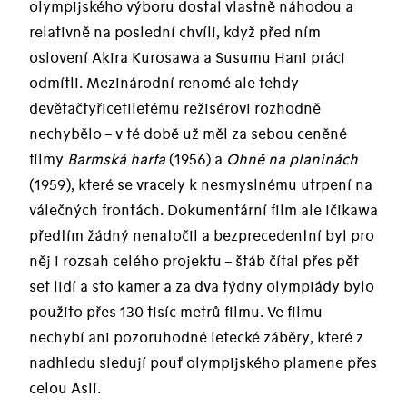
olympijského výboru dostal vlastně náhodou a
relativně na poslední chvíli, když před ním
oslovení Akira Kurosawa a Susumu Hani práci
odmítli. Mezinárodní renomé ale tehdy
devětačtyřicetiletému režisérovi rozhodně
nechybělo – v té době už měl za sebou ceněné
filmy
Barmská harfa
(1956) a
Ohně na planinách
(1959), které se vracely k nesmyslnému utrpení na
válečných frontách. Dokumentární film ale Ičikawa
předtím žádný nenatočil a bezprecedentní byl pro
něj i rozsah celého projektu – štáb čítal přes pět
set lidí a sto kamer a za dva týdny olympiády bylo
použito přes 130 tisíc metrů filmu. Ve filmu
nechybí ani pozoruhodné letecké záběry, které z
nadhledu sledují pouť olympijského plamene přes
celou Asii.