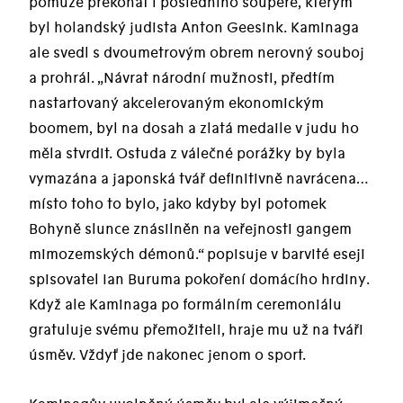
pomůže překonat i posledního soupeře, kterým
byl holandský judista Anton Geesink. Kaminaga
ale svedl s dvoumetrovým obrem nerovný souboj
a prohrál. „Návrat národní mužnosti, předtím
nastartovaný akcelerovaným ekonomickým
boomem, byl na dosah a zlatá medaile v judu ho
měla stvrdit. Ostuda z válečné porážky by byla
vymazána a japonská tvář definitivně navrácena…
místo toho to bylo, jako kdyby byl potomek
Bohyně slunce znásilněn na veřejnosti gangem
mimozemských démonů.“ popisuje v barvité eseji
spisovatel Ian Buruma pokoření domácího hrdiny.
Když ale Kaminaga po formálním ceremoniálu
gratuluje svému přemožiteli, hraje mu už na tváři
úsměv. Vždyť jde nakonec jenom o sport.