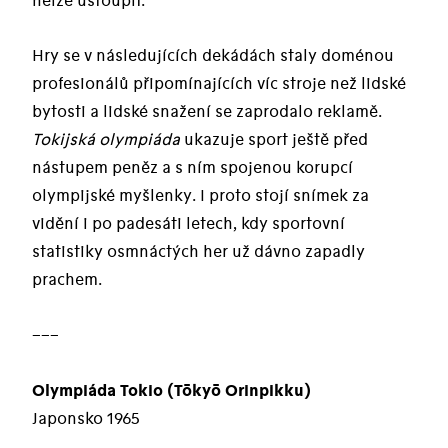
nelze ustoupit.
Hry se v následujících dekádách staly doménou
profesionálů připomínajících víc stroje než lidské
bytosti a lidské snažení se zaprodalo reklamě.
Tokijská olympiáda
ukazuje sport ještě před
nástupem peněz a s ním spojenou korupcí
olympijské myšlenky. I proto stojí snímek za
vidění i po padesáti letech, kdy sportovní
statistiky osmnáctých her už dávno zapadly
prachem.
–––
Olympiáda Tokio (Tōkyō Orinpikku)
Japonsko 1965