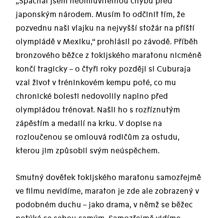
„Spáchal jsem neomluvitelnou chybu před
japonským národem. Musím to odčinit tím, že
pozvednu naši vlajku na nejvyšší stožár na příští
olympiádě v Mexiku,“ prohlásil po závodě. Příběh
bronzového běžce z tokijského maratonu nicméně
končí tragicky – o čtyři roky později si Cuburaja
vzal život v tréninkovém kempu poté, co mu
chronické bolesti nedovolily naplno před
olympiádou trénovat. Našli ho s rozříznutým
zápěstím a medailí na krku. V dopise na
rozloučenou se omlouvá rodičům za ostudu,
kterou jim způsobil svým neúspěchem.
Smutný dovětek tokijského maratonu samozřejmě
ve filmu nevidíme, maraton je zde ale zobrazený v
podobném duchu – jako drama, v němž se běžec