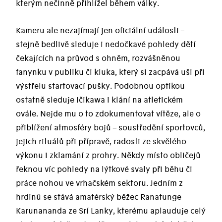
kterým nečinně přihlížel během války.
Kameru ale nezajímají jen oficiální události –
stejně bedlivě sleduje i nedočkavé pohledy dětí
čekajících na průvod s ohněm, rozvášněnou
fanynku v publiku či kluka, který si zacpává uši při
výstřelu startovací pušky. Podobnou optikou
ostatně sleduje Ičikawa i klání na atletickém
ovále. Nejde mu o to zdokumentovat vítěze, ale o
přiblížení atmosféry bojů – soustředění sportovců,
jejich rituálů při přípravě, radosti ze skvělého
výkonu i zklamání z prohry. Někdy místo obličejů
řeknou víc pohledy na lýtkové svaly při běhu či
práce nohou ve vrhačském sektoru. Jedním z
hrdinů se stává amatérský běžec Ranatunge
Karunananda ze Srí Lanky, kterému aplauduje celý