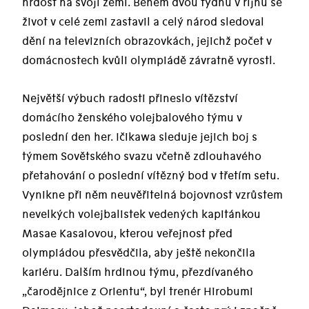
hrdost na svoji zemi. Během dvou týdnů v říjnu se
život v celé zemi zastavil a celý národ sledoval
dění na televizních obrazovkách, jejichž počet v
domácnostech kvůli olympiádě závratně vyrostl.
Největší výbuch radosti přineslo vítězství
domácího ženského volejbalového týmu v
poslední den her. Ičikawa sleduje jejich boj s
týmem Sovětského svazu včetně zdlouhavého
přetahování o poslední vítězný bod v třetím setu.
Vynikne při něm neuvěřitelná bojovnost vzrůstem
nevelkých volejbalistek vedených kapitánkou
Masae Kasaiovou, kterou veřejnost před
olympiádou přesvědčila, aby ještě nekončila
kariéru. Dalším hrdinou týmu, přezdívaného
„čarodějnice z Orientu“, byl trenér Hirobumi