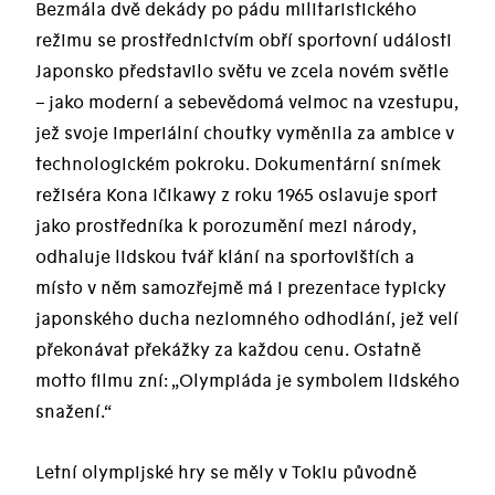
Bezmála dvě dekády po pádu militaristického
režimu se prostřednictvím obří sportovní události
Japonsko představilo světu ve zcela novém světle
– jako moderní a sebevědomá velmoc na vzestupu,
jež svoje imperiální choutky vyměnila za ambice v
technologickém pokroku. Dokumentární snímek
režiséra Kona Ičikawy z roku 1965 oslavuje sport
jako prostředníka k porozumění mezi národy,
odhaluje lidskou tvář klání na sportovištích a
místo v něm samozřejmě má i prezentace typicky
japonského ducha nezlomného odhodlání, jež velí
překonávat překážky za každou cenu. Ostatně
motto filmu zní: „Olympiáda je symbolem lidského
snažení.“
Letní olympijské hry se měly v Tokiu původně