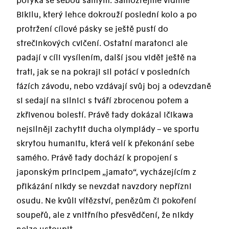
potýká se sebou samým. Samozřejmě vidíme
Bikilu, který lehce dokrouží poslední kolo a po
protržení cílové pásky se ještě pustí do
strečinkových cvičení. Ostatní maratonci ale
padají v cíli vysílením, další jsou vidět ještě na
trati, jak se na pokraji sil potácí v posledních
fázích závodu, nebo vzdávají svůj boj a odevzdaně
si sedají na silnici s tváří zbrocenou potem a
zkřivenou bolestí. Právě tady dokázal Ičikawa
nejsilněji zachytit ducha olympiády – ve sportu
skrytou humanitu, která velí k překonání sebe
samého. Právě tady dochází k propojení s
japonským principem „jamato“, vycházejícím z
přikázání nikdy se nevzdat navzdory nepřízni
osudu. Ne kvůli vítězství, penězům či pokoření
soupeřů, ale z vnitřního přesvědčení, že nikdy