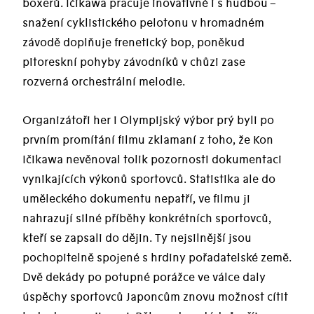
boxerů. Ičikawa pracuje inovativně i s hudbou –
snažení cyklistického pelotonu v hromadném
závodě doplňuje frenetický bop, poněkud
pitoreskní pohyby závodníků v chůzi zase
rozverná orchestrální melodie.
Organizátoři her i Olympijský výbor prý byli po
prvním promítání filmu zklamaní z toho, že Kon
Ičikawa nevěnoval tolik pozornosti dokumentaci
vynikajících výkonů sportovců. Statistika ale do
uměleckého dokumentu nepatří, ve filmu ji
nahrazují silné příběhy konkrétních sportovců,
kteří se zapsali do dějin. Ty nejsilnější jsou
pochopitelně spojené s hrdiny pořadatelské země.
Dvě dekády po potupné porážce ve válce daly
úspěchy sportovců Japoncům znovu možnost cítit