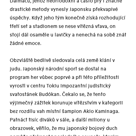
Daimacu, jehož neortodoxní a často prý i značně
drastické metody vynesly Japonsku překvapivé
úspěchy. Když jeho tým konečně získá rozhodující
třetí set a stadionem se nese vítězná vřava, on
stojí dál osaměle u lavičky a nenechá na sobě znát
žádné emoce.
Obzvláště bedlivě sledovala celá země klání v
judu. Japonský národní sport se dostal na
program her vůbec poprvé a při této příležitosti
vyrostl v centru Tokiu impozantní judistický
svatostánek Budókan. Čekalo se, že tento
výjimečný zážitek korunuje vítězstvím v kategorii
bez rozdílu vah místní šampion Akio Kaminaga.
Patnáct tisíc diváků v sále, a další miliony u
obrazovek, věřilo, že mu japonský bojový duch