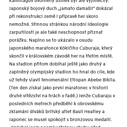
Kaminagův uvolněný úsměv byl ale výjimečný.
Japonský bojový duch „jamato damašii“ dokázal
při rekonstrukci země i přípravě her skoro
nemožné. Stinnou stránkou národní ideologie
zarputilosti je ale také neschopnost přiznat
porážku. Naplno se to ukázalo v osudu
japonského maratonce Kókičiho Cuburaje, který
skončil v královském závodě her na třetím místě.
Na stadion přitom dobíhal ještě jako druhý a
zaplněný olympijský stadion ho hnal do cíle, kde
už tehdy slavil fenomenální Etiopan Abebe Bikila.
(Ten den získal jako první maratonec v historii
druhé vítězství na hrách v řadě.) Jenže Cubaraju v
posledních metrech předběhl k obrovskému
zklamání diváků britský atlet Basil Heatley a
Japonec se musel spokojit s bronzovou medailí.