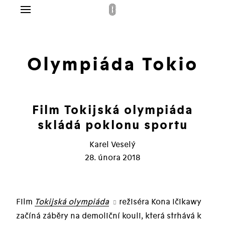
Menu
g
lo
Olympiáda Tokio
dplatné
ás
Film Tokijská olympiáda
takt
skládá poklonu sportu
pit
Karel Veselý
28. února 2018
Film
Tokijská olympiáda
režiséra Kona Ičikawy
začíná záběry na demoliční kouli, která strhává k