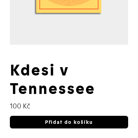
Kdesi v
Tennessee
Původní
Cena:
100 Kč
cena:
Přidat do košíku