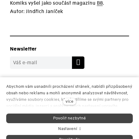
Komiks vyšel jako součást magazínu
B8
.
Autor: Jindřich Janíček
Newsletter
Sledujte nás
Abychom vám usnadnili procházení stránek, nabídli přizpůsobený
obsah nebo reklamu a mohli anonymně analyzovat návštěvnost,
využíváme soubory cookies, které sdílíme se svými partnery pro
více
sociální média, inzerci a analýzu. Jejich nastavení upravíte
odkazem "Nastavení cookies" a kdykoliv jej můžete změnit v
Pro média
–
Obchodní podmínky
–
Ochrana osobních
Povolit nezbytné
patičce webu. Podrobnější informace najdete v našich Zásadách
údajů
ochrany osobních údajů a používání souborů cookies. Souhlasíte s
Nastavení
používáním cookies?
Web běží na
solidpixels.