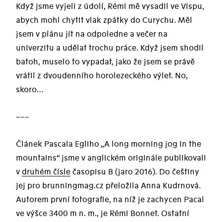
Když jsme vyjeli z údolí, Rémi mě vysadil ve Vispu,
abych mohl chytit vlak zpátky do Curychu. Měl
jsem v plánu jít na odpoledne a večer na
univerzitu a udělat trochu práce. Když jsem shodil
batoh, muselo to vypadat, jako že jsem se právě
vrátil z dvoudenního horolezeckého výlet. No,
skoro…
–––
Článek Pascala Egliho „A long morning jog in the
mountains“ jsme v anglickém originále publikovali
v
druhém čísle
časopisu B (jaro 2016). Do češtiny
jej pro brunningmag.cz přeložila Anna Kudrnová.
Autorem první fotografie, na níž je zachycen Pacal
ve výšce 3400 m n. m., je Rémi Bonnet. Ostatní