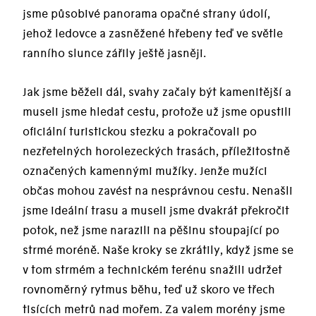
jsme působivé panorama opačné strany údolí,
jehož ledovce a zasněžené hřebeny teď ve světle
ranního slunce zářily ještě jasněji.
Jak jsme běželi dál, svahy začaly být kamenitější a
museli jsme hledat cestu, protože už jsme opustili
oficiální turistickou stezku a pokračovali po
nezřetelných horolezeckých trasách, příležitostně
označených kamennými mužíky. Jenže mužíci
občas mohou zavést na nesprávnou cestu. Nenašli
jsme ideální trasu a museli jsme dvakrát překročit
potok, než jsme narazili na pěšinu stoupající po
strmé moréně. Naše kroky se zkrátily, když jsme se
v tom strmém a technickém terénu snažili udržet
rovnoměrný rytmus běhu, teď už skoro ve třech
tisících metrů nad mořem. Za valem morény jsme