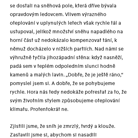
se dostali na sněhová pole, která dříve bývala
opravdovým ledovcem. Vlivem výrazného
oteplování v uplynulých letech však rychle tál a
ustupoval, jelikož množství sněhu napadlého na
horní část už nedokázalo kompenzovat tání, k
němuž docházelo v nižších partiích. Nad námi se
výhružně tyčila jihozápadní stěna: když nasněží,
padá sem v teplém odpoledním slunci hodně
kamenů a malých lavin. „Dobře, že je ještě ráno,“
pomyslel jsem si. A dobře, že se pohybujeme
rychle. Hora nás tedy nedokáže potrestat za to, že
svým životním stylem způsobujeme oteplování
klimatu. Protentokrát ne.
Zjistili jsme, že sníh je zmrzlý, tvrdý a klouže.
Zastavili jsme si, abychom si nasadili