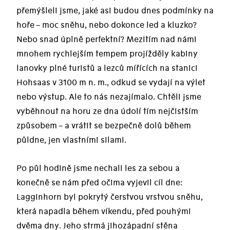
přemýšleli jsme, jaké asi budou dnes podmínky na
hoře – moc sněhu, nebo dokonce led a kluzko?
Nebo snad úplně perfektní? Mezitím nad námi
mnohem rychlejším tempem projížděly kabiny
lanovky plné turistů a lezců mířících na stanici
Hohsaas v 3100 m n. m., odkud se vydají na výlet
nebo výstup. Ale to nás nezajímalo. Chtěli jsme
vyběhnout na horu ze dna údolí tím nejčistším
způsobem – a vrátit se bezpečně dolů během
půldne, jen vlastními silami.
Po půl hodině jsme nechali les za sebou a
konečně se nám před očima vyjevil cíl dne:
Lagginhorn byl pokrytý čerstvou vrstvou sněhu,
která napadla během víkendu, před pouhými
dvěma dny. Jeho strmá jihozápadní stěna