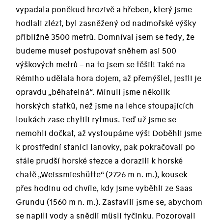
vypadala poněkud hrozivě a hřeben, který jsme
hodlali zlézt, byl zasněžený od nadmořské výšky
přibližně 3500 metrů. Domníval jsem se tedy, že
budeme muset postupovat sněhem asi 500
výškových metrů – na to jsem se těšil! Také na
Rémiho udělala hora dojem, až přemýšlel, jestli je
opravdu „běhatelná“. Minuli jsme několik
horských statků, než jsme na lehce stoupajících
loukách zase chytili rytmus. Teď už jsme se
nemohli dočkat, až vystoupáme výš! Doběhli jsme
k prostřední stanici lanovky, pak pokračovali po
stále prudší horské stezce a dorazili k horské
chatě „Weissmieshütte“ (2726 m n. m.), kousek
přes hodinu od chvíle, kdy jsme vyběhli ze Saas
Grundu (1560 m n. m.). Zastavili jsme se, abychom
se napili vody a snědli müsli tyčinku. Pozorovali