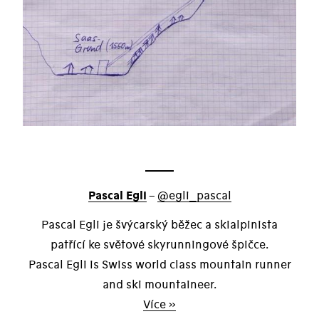
Pascal Egli
–
@egli_pascal
Pascal Egli je švýcarský běžec a skialpinista
patřící ke světové skyrunningové špičce.
Pascal Egli is Swiss world class mountain runner
and ski mountaineer.
Více »