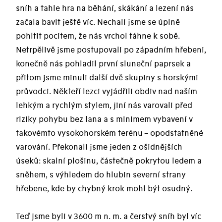
sníh a tahle hra na běhání, skákání a lezení nás
začala bavit ještě víc. Nechali jsme se úplně
pohltit pocitem, že nás vrchol táhne k sobě.
Netrpělivě jsme postupovali po západním hřebeni,
konečně nás pohladil první sluneční paprsek a
přitom jsme minuli další dvě skupiny s horskými
průvodci. Někteří lezci vyjádřili obdiv nad naším
lehkým a rychlým stylem, jiní nás varovali před
riziky pohybu bez lana a s minimem vybavení v
takovémto vysokohorském terénu – opodstatněné
varování. Překonali jsme jeden z ošidnějších
úseků: skalní plošinu, částečně pokrytou ledem a
sněhem, s výhledem do hlubin severní strany
hřebene, kde by chybný krok mohl být osudný.
Teď jsme byli v 3600 m n. m. a čerstvý sníh byl víc