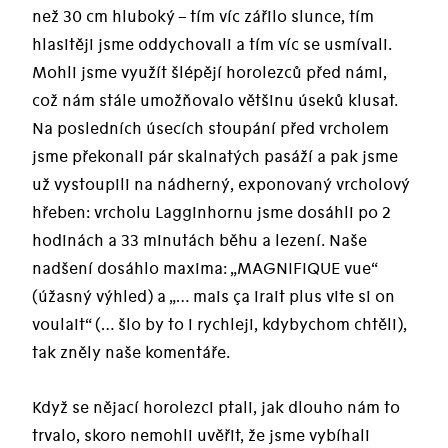
než 30 cm hluboký – tím víc zářilo slunce, tím
hlasitěji jsme oddychovali a tím víc se usmívali.
Mohli jsme využít šlépějí horolezců před námi,
což nám stále umožňovalo většinu úseků klusat.
Na posledních úsecích stoupání před vrcholem
jsme překonali pár skalnatých pasáží a pak jsme
už vystoupili na nádherný, exponovaný vrcholový
hřeben: vrcholu Lagginhornu jsme dosáhli po 2
hodinách a 33 minutách běhu a lezení. Naše
nadšení dosáhlo maxima: „MAGNIFIQUE vue“
(úžasný výhled) a „… mais ça irait plus vite si on
voulait“ (… šlo by to i rychleji, kdybychom chtěli),
tak zněly naše komentáře.
Když se nějací horolezci ptali, jak dlouho nám to
trvalo, skoro nemohli uvěřit, že jsme vybíhali