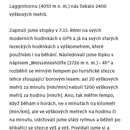
Lagginhornu (4010 m n. m.) nás čekalo 2400
výškových metrů.
Zapnuli jsme stopky v 7:33. Rémi na svých
moderních hodinkách s GPS a já na svých starých
lezeckých hodinkách s výškometrem, které
používám i na běhání. Následovali jsme šipku s
nápisem „Weissmieshütte (2726 m n. m.) – 4h“ a
rozběhli se mírným tempem po turistické stezce
lehce stoupající borovým lesem: asi 20 výškových
metrů za minutu [Hm/min] neboli 1200 výškových
metrů za hodinu [Hm/h]. Ano, tak měřím tempo,
když běhám v horách, ne v minutách na kilometr
[min/km], ale ve výškových metrech na hodinu či
na minutu. Udržovali jsme stálý rytmus a běželi po
klikatící se stezce výš a výš. Povídali jsme si a