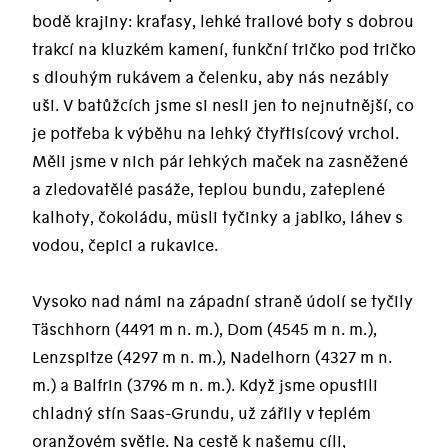
bodě krajiny: kraťasy, lehké trailové boty s dobrou
trakcí na kluzkém kamení, funkční tričko pod tričko
s dlouhým rukávem a čelenku, aby nás nezábly
uši. V batůžcích jsme si nesli jen to nejnutnější, co
je potřeba k výběhu na lehký čtyřtisícový vrchol.
Měli jsme v nich pár lehkých maček na zasněžené
a zledovatělé pasáže, teplou bundu, zateplené
kalhoty, čokoládu, müsli tyčinky a jablko, láhev s
vodou, čepici a rukavice.
Vysoko nad námi na západní straně údolí se tyčily
Täschhorn (4491 m n. m.), Dom (4545 m n. m.),
Lenzspitze (4297 m n. m.), Nadelhorn (4327 m n.
m.) a Balfrin (3796 m n. m.). Když jsme opustili
chladný stín Saas-Grundu, už zářily v teplém
oranžovém světle. Na cestě k našemu cíli,