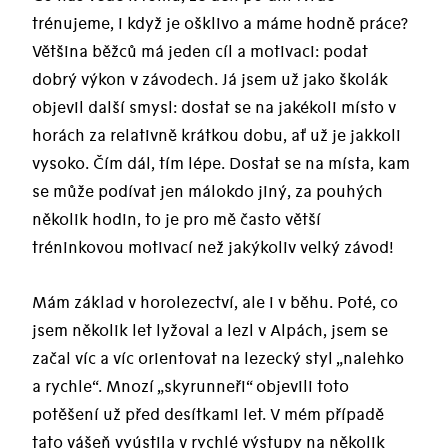
trénujeme, i když je ošklivo a máme hodně práce?
Většina běžců má jeden cíl a motivaci: podat
dobrý výkon v závodech. Já jsem už jako školák
objevil další smysl: dostat se na jakékoli místo v
horách za relativně krátkou dobu, ať už je jakkoli
vysoko. Čím dál, tím lépe. Dostat se na místa, kam
se může podívat jen málokdo jiný, za pouhých
několik hodin, to je pro mě často větší
tréninkovou motivací než jakýkoliv velký závod!
Mám základ v horolezectví, ale i v běhu. Poté, co
jsem několik let lyžoval a lezl v Alpách, jsem se
začal víc a víc orientovat na lezecký styl „nalehko
a rychle“. Mnozí „skyrunneři“ objevili toto
potěšení už před desítkami let. V mém případě
tato vášeň vyústila v rychlé výstupy na několik