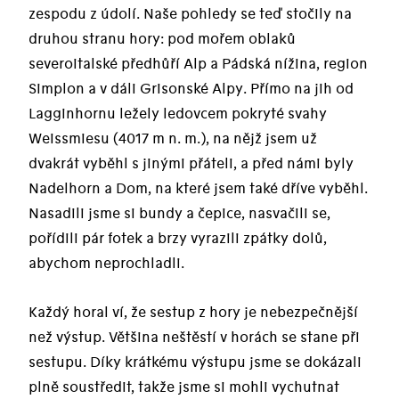
zespodu z údolí. Naše pohledy se teď stočily na
druhou stranu hory: pod mořem oblaků
severoitalské předhůří Alp a Pádská nížina, region
Simplon a v dáli Grisonské Alpy. Přímo na jih od
Lagginhornu ležely ledovcem pokryté svahy
Weissmiesu (4017 m n. m.), na nějž jsem už
dvakrát vyběhl s jinými přáteli, a před námi byly
Nadelhorn a Dom, na které jsem také dříve vyběhl.
Nasadili jsme si bundy a čepice, nasvačili se,
pořídili pár fotek a brzy vyrazili zpátky dolů,
abychom neprochladli.
Každý horal ví, že sestup z hory je nebezpečnější
než výstup. Většina neštěstí v horách se stane při
sestupu. Díky krátkému výstupu jsme se dokázali
plně soustředit, takže jsme si mohli vychutnat