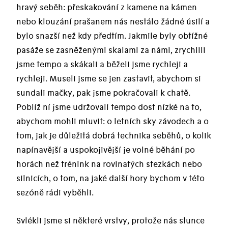
hravý seběh: přeskakování z kamene na kámen
nebo klouzání prašanem nás nestálo žádné úsilí a
bylo snazší než kdy předtím. Jakmile byly obtížné
pasáže se zasněženými skalami za námi, zrychlili
jsme tempo a skákali a běželi jsme rychleji a
rychleji. Museli jsme se jen zastavit, abychom si
sundali mačky, pak jsme pokračovali k chatě.
Poblíž ní jsme udržovali tempo dost nízké na to,
abychom mohli mluvit: o letních sky závodech a o
tom, jak je důležitá dobrá technika seběhů, o kolik
napínavější a uspokojivější je volné běhání po
horách než trénink na rovinatých stezkách nebo
silnicích, o tom, na jaké další hory bychom v této
sezóně rádi vyběhli.
Svlékli jsme si některé vrstvy, protože nás slunce