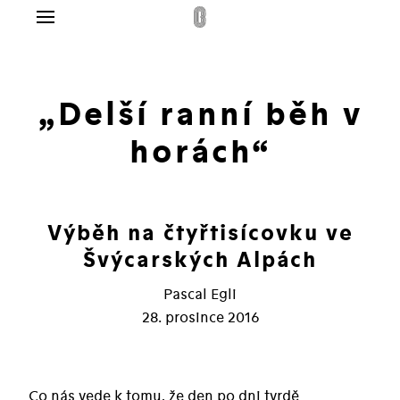
Menu
g
lo
„Delší ranní běh v
dplatné
horách“
ás
takt
Výběh na čtyřtisícovku ve
pit
Švýcarských Alpách
Pascal Egli
28. prosince 2016
Co nás vede k tomu, že den po dni tvrdě