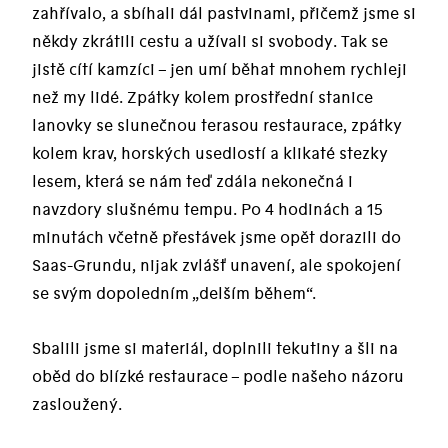
zahřívalo, a sbíhali dál pastvinami, přičemž jsme si
někdy zkrátili cestu a užívali si svobody. Tak se
jistě cítí kamzíci – jen umí běhat mnohem rychleji
než my lidé. Zpátky kolem prostřední stanice
lanovky se slunečnou terasou restaurace, zpátky
kolem krav, horských usedlostí a klikaté stezky
lesem, která se nám teď zdála nekonečná i
navzdory slušnému tempu. Po 4 hodinách a 15
minutách včetně přestávek jsme opět dorazili do
Saas-Grundu, nijak zvlášť unavení, ale spokojení
se svým dopoledním „delším během“.
Sbalili jsme si materiál, doplnili tekutiny a šli na
oběd do blízké restaurace – podle našeho názoru
zasloužený.