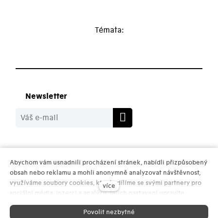
Newsletter
Sledujte nás
Abychom vám usnadnili procházení stránek, nabídli přizpůsobený
obsah nebo reklamu a mohli anonymně analyzovat návštěvnost,
využíváme soubory cookies, které sdílíme se svými partnery pro
více
sociální média, inzerci a analýzu. Jejich nastavení upravíte
odkazem "Nastavení cookies" a kdykoliv jej můžete změnit v
Pro média
–
Obchodní podmínky
–
Ochrana osobních
Povolit nezbytné
patičce webu. Podrobnější informace najdete v našich Zásadách
údajů