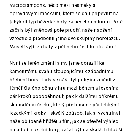
Microcrampons, něco mezi nesmeky a
opravdovými mačkami, které se dají připevnit na
jakýkoli typ běžecké boty za necelou minutu. Poté
začala být sněhová pole prudší, naše nadšení
vzrostlo a předběhli jsme dvě skupiny horolezců.
Museli vyjít z chaty v pět nebo šest hodin ráno!
Nyní se terén změnil a my jsme dorazili ke
kamenitému svahu stoupajícímu k západnímu
hřebeni hory. Tady se náš styl pohybu změnil z
téměř čistého běhu v hru mezi během a lezením:
pár kroků popoběhnout, pak k dalšímu příkrému
skalnatému úseku, který překonáme pár lehkými
lezeckými kroky – skvělý způsob, jak si vychutnat
naše oblíbené hřiště! S tím, jak se otevřel výhled
na údolí a okolní hory, začal být na skalách hlubší