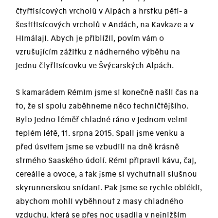
čtyřtisícových vrcholů v Alpách a hrstku pěti- a
šestitisícových vrcholů v Andách, na Kavkaze a v
Himálaji. Abych je přiblížil, povím vám o
vzrušujícím zážitku z nádherného výběhu na
jednu čtyřtisícovku ve Švýcarských Alpách.
S kamarádem Rémim jsme si konečně našli čas na
to, že si spolu zaběhneme něco techničtějšího.
Bylo jedno téměř chladné ráno v jednom velmi
teplém létě, 11. srpna 2015. Spali jsme venku a
před úsvitem jsme se vzbudili na dně krásně
strmého Saaského údolí. Rémi připravil kávu, čaj,
cereálie a ovoce, a tak jsme si vychutnali slušnou
skyrunnerskou snídani. Pak jsme se rychle oblékli,
abychom mohli vyběhnout z masy chladného
vzduchu, která se přes noc usadila v nejnižším