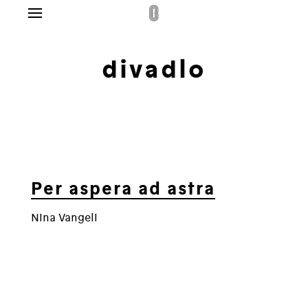
Menu
g
divadlo
lo
dplatné
ás
takt
Per aspera ad astra
pit
Nina Vangeli