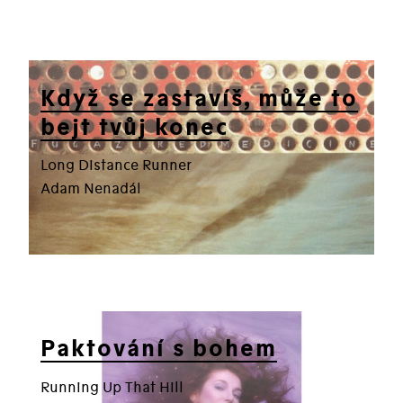
Když se zastavíš, může to
bejt tvůj konec
Long Distance Runner
Adam Nenadál
Paktování s bohem
Running Up That Hill