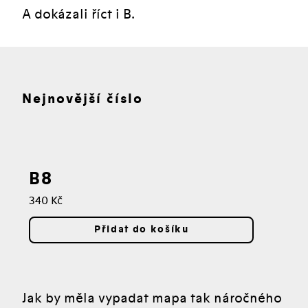
A dokázali říct i B.
Nejnovější číslo
B8
Cena:
340 Kč
Přidat do košíku
Jak by měla vypadat mapa tak náročného