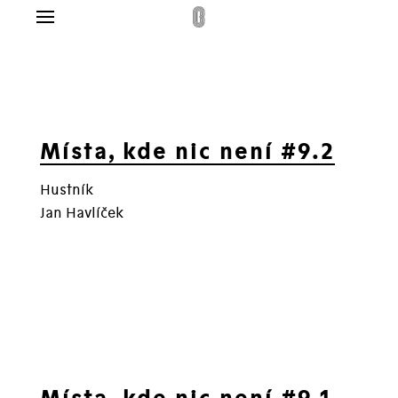
Menu
g
lo
dplatné
Místa, kde nic není #9.2
ás
Hustník
takt
Jan Havlíček
pit