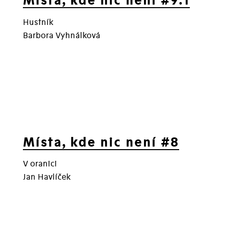
Místa, kde nic není #9.1
Hustník
Barbora Vyhnálková
Místa, kde nic není #8
V oranici
Jan Havlíček