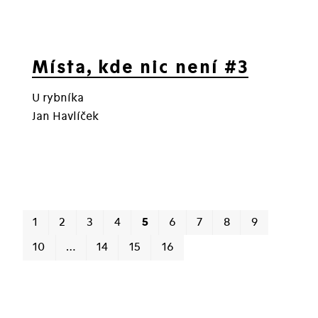
Místa, kde nic není #3
U rybníka
Jan Havlíček
1
2
3
4
5
6
7
8
9
10
…
14
15
16